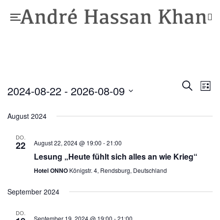
Vera
Suche
V
2024-08-22
 - 
2026-08-09
Liste
Datum
A
Suc
August 2024
wählen.
N
und
DO.
August 22, 2024 @ 19:00
-
21:00
22
Lesung „Heute fühlt sich alles an wie Krieg“
Ansi
Hotel ONNO
Königstr. 4, Rendsburg, Deutschland
Navi
September 2024
DO.
September 19, 2024 @ 19:00
-
21:00